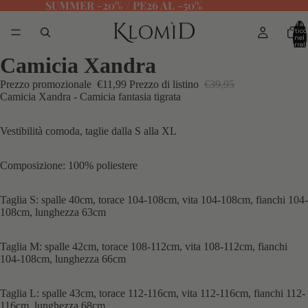
SUMMER -20% / PE26 AL -50%
Total
articol
nel
carrell
0
Camicia Xandra
Prezzo promozionale
€11,99
Prezzo di listino
€39,95
Camicia Xandra - Camicia fantasia tigrata
Vestibilità comoda, taglie dalla S alla XL
Composizione: 100% poliestere
Taglia S: spalle 40cm, torace 104-108cm, vita 104-108cm, fianchi 104-
108cm, lunghezza 63cm
Taglia M: spalle 42cm, torace 108-112cm, vita 108-112cm, fianchi
104-108cm, lunghezza 66cm
Taglia L: spalle 43cm, torace 112-116cm, vita 112-116cm, fianchi 112-
116cm, lunghezza 68cm