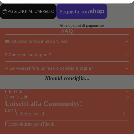
AGGIUNGI AL CARRELLO
Altre opzioni di pagamento
FAQ
⛟ Quando arriva il mio ordine?
$ Come posso pagare?
↪ Se volessi fare un reso o cambiare taglia?
Klomìd
consiglia...
Info Utili
Area Legale
Unisciti alla Community!
Email
Facebook
Instagram
Tiktok