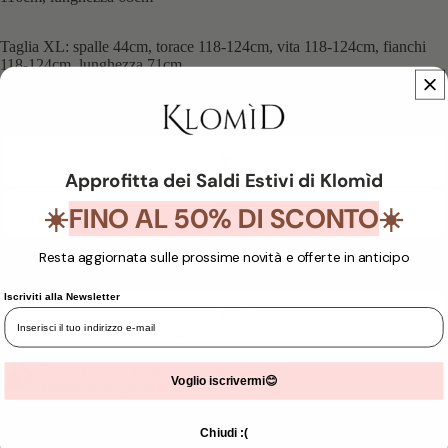
Taglia XL: spalle 44cm, torace 118-124cm, vita 118-124cm, fianchi
118-124cm, lunghezza 71cm
Colore
Arancio
Taglia
S
Approfitta dei Saldi Estivi di Klomìd
FINO AL 50% DI SCONTO
☀️
☀️
M
Resta aggiornata sulle prossime novità e offerte in anticipo
XL
Iscriviti alla Newsletter
L
Ricevi 11 punti acquistando questo articolo.
Voglio iscrivermi😊
Unisciti a noi per ricevere
DIMINUISCI
AUMENTA
QUANTITÀ
QUANTITÀ
Chiudi :(