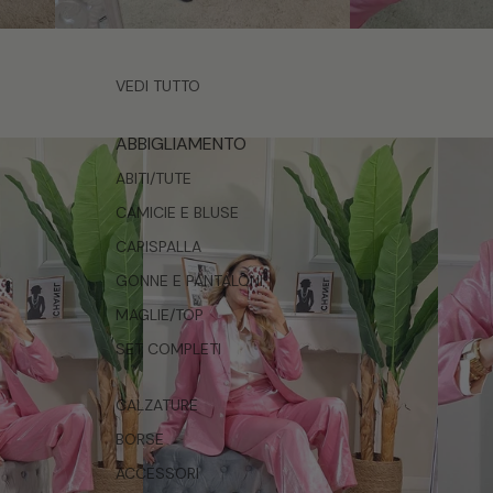
VEDI TUTTO
ABBIGLIAMENTO
ABITI/TUTE
CAMICIE E BLUSE
CAPISPALLA
GONNE E PANTALONI
MAGLIE/TOP
SET COMPLETI
CALZATURE
BORSE
ACCESSORI