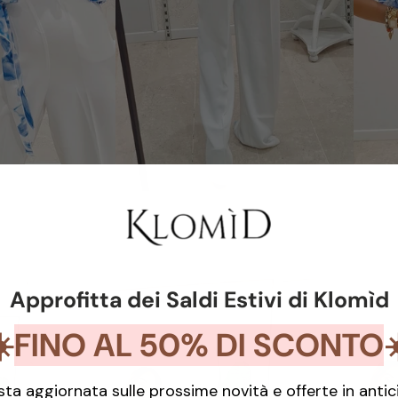
Approfitta dei Saldi Estivi di Klomìd
SUMMER COLLECTION
FINO AL 50% DI SCONTO
️
sta aggiornata sulle prossime novità e offerte in antic