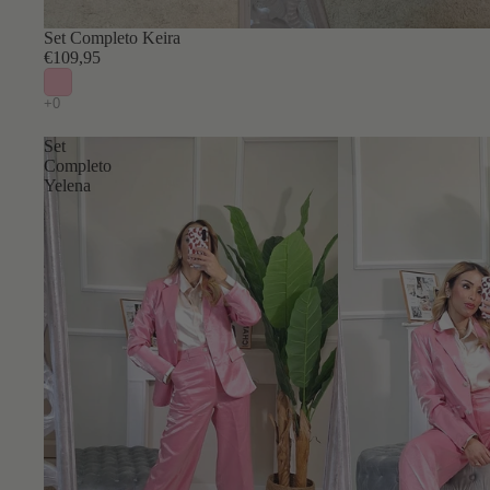
Set Completo Keira
€109,95
Set
Completo
Yelena