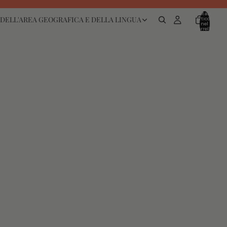
Totale
DELL'AREA GEOGRAFICA E DELLA LINGUA
articoli
nel
carrello:
0