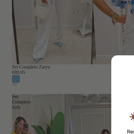
Set Completo Zarya
€89,95
Set
Completo
Sofy
☀
Re