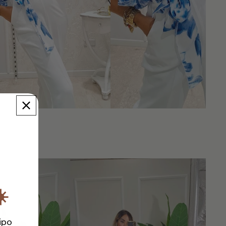
☀️
ipo