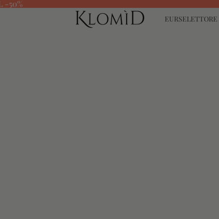
L -50%
EUR
SELETTORE 