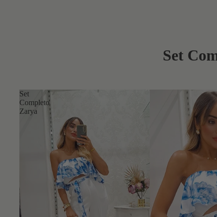
Set Com
Set
Completo
Zarya