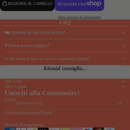
AGGIUNGI AL CARRELLO
Altre opzioni di pagamento
FAQ
⛟ Quando arriva il mio ordine?
$ Come posso pagare?
↪ Se volessi fare un reso o cambiare taglia?
Klomìd
consiglia...
Info Utili
Area Legale
Unisciti alla Community!
Email
Facebook
Instagram
Tiktok
Metodi di pagamento