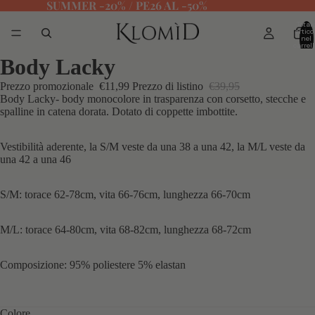
SUMMER -20% / PE26 AL -50%
Total
articol
nel
carrell
0
Body Lacky
Prezzo promozionale
€11,99
Prezzo di listino
€39,95
Body Lacky- body monocolore in trasparenza con corsetto, stecche e
spalline in catena dorata. Dotato di coppette imbottite.
Vestibilità aderente, la S/M veste da una 38 a una 42, la M/L veste da
una 42 a una 46
S/M: torace 62-78cm, vita 66-76cm, lunghezza 66-70cm
M/L: torace 64-80cm, vita 68-82cm, lunghezza 68-72cm
Composizione: 95% poliestere 5% elastan
Colore