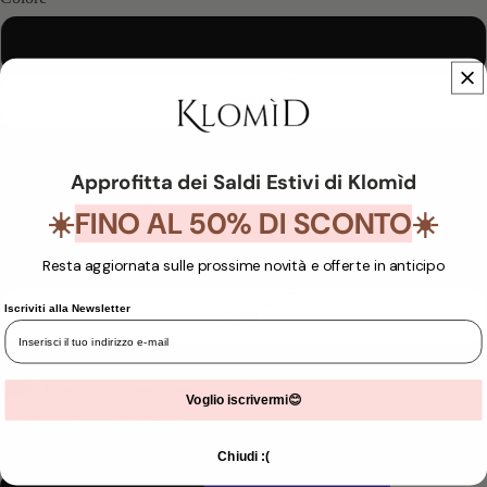
Beige
Nero
Verde
Approfitta dei Saldi Estivi di Klomìd
Taglia
FINO AL 50% DI SCONTO
☀️
☀️
M/L
Resta aggiornata sulle prossime novità e offerte in anticipo
Iscriviti alla Newsletter
S/M
Ricevi 11 punti acquistando questo articolo.
Unisciti a noi per ricevere
Voglio iscrivermi😊
DIMINUISCI
AUMENTA
QUANTITÀ
QUANTITÀ
Chiudi :(