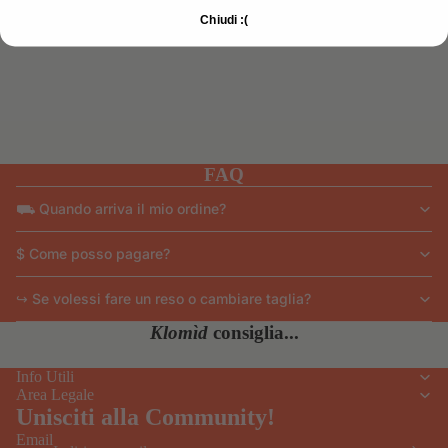
Chiudi :(
FAQ
⛟ Quando arriva il mio ordine?
$ Come posso pagare?
↪ Se volessi fare un reso o cambiare taglia?
Klomìd
consiglia...
Info Utili
Area Legale
Unisciti alla Community!
Email