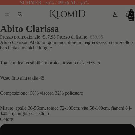
SUMMER -20% / PE26 AL -50%
Total
articol
nel
carrell
0
Abito Clarissa
Prezzo promozionale
€17,98
Prezzo di listino
€59,95
Abito Clarissa- Abito lungo monocolore in maglia svasato con scollo a
barchetta e maniche lunghe
Taglia unica, vestibilità morbida, tessuto elasticizzato
Veste fino alla taglia 48
Composizione: 68% viscosa 32% poliestere
Misure: spalle 36-56cm, torace 72-106cm, vita 58-100cm, fianchi 84-
140cm, lunghezza 130cm.
Colore
Apricot