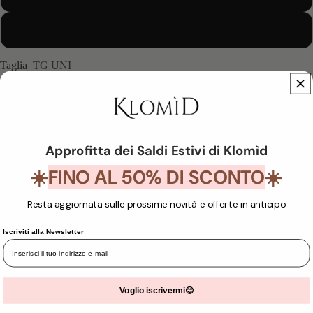
Nero
Taglia
TG UNI
Ricevi 17 punti acquistando questo articolo.
Unisciti a noi per ricevere
DIMINUISCI
AUMENTA
QUANTITÀ
QUANTITÀ
Approfitta dei Saldi Estivi di Klomìd
FINO AL 50% DI SCONTO
☀️
AGGIUNGI AL CARRELLO
☀️
Resta aggiornata sulle prossime novità e offerte in anticipo
Altre opzioni di pagamento
Iscriviti alla Newsletter
Voglio iscrivermi😊