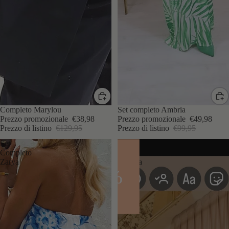
IN SCONTO
Completo Marylou
IN SCONTO
Set completo Ambria
Prezzo promozionale
€38,98
Prezzo promozionale
€49,98
Prezzo di listino
€129,95
Prezzo di listino
€99,95
Set
Set
Completo
completo
Zarya
Fiorella
- 70%