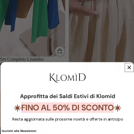
Set Completo Lisandra
€139,95
IN SCONTO
Set Completo Dalya
Prezzo promozionale
€23,98
Prezzo di listino
€79,95
Completo
Set
Approfitta dei Saldi Estivi di Klomìd
Marylou
completo
Ambria
FINO AL 50% DI SCONTO
☀️
☀️
%
- 50%
Resta aggiornata sulle prossime novità e offerte in anticipo
Iscriviti alla Newsletter