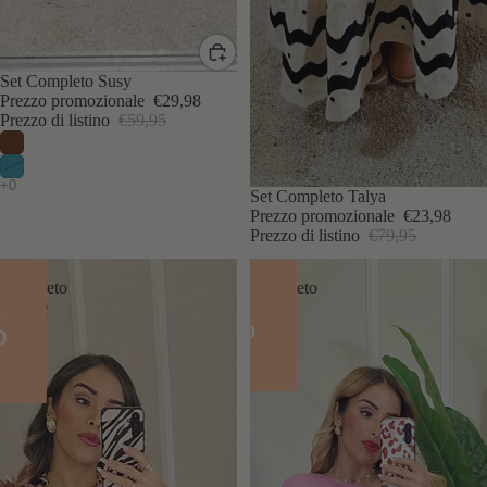
IN SCONTO
Set Completo Susy
Prezzo promozionale
€29,98
Prezzo di listino
€59,95
ESAURITO
Set Completo Talya
Prezzo promozionale
€23,98
Prezzo di listino
€79,95
Set
Set
Completo
Completo
Giselle
Kally
- 70%
%
- 70