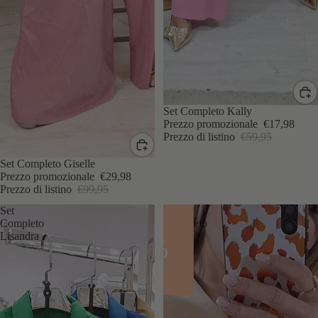
IN SCONTO
Set Completo Kally
Prezzo promozionale
€17,98
Prezzo di listino
€59,95
IN SCONTO
Set Completo Giselle
Prezzo promozionale
€29,98
Prezzo di listino
€99,95
Set
Set
Completo
Completo
Lisandra
Dalya
- 70%