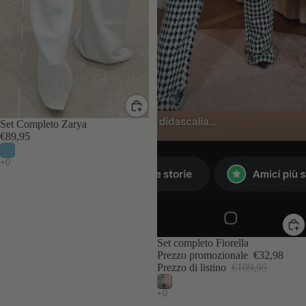
Set Completo Zarya
€89,95
IN SCONTO
Set completo Fiorella
Prezzo promozionale
€32,98
Prezzo di listino
€109,95