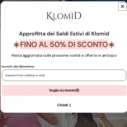
IN SCONTO
Jeans Alma
Prezzo promozionale
€19,79
Approfitta dei Saldi Estivi di Klomìd
Prezzo di listino
€65,95
IN SCONTO
Jeans Shana
FINO AL 50% DI SCONTO
☀️
☀️
Prezzo promozionale
€16,79
Prezzo di listino
€55,95
Resta aggiornata sulle prossime novità e offerte in anticipo
Jeans
Jeans
Marge
Tess
Iscriviti alla Newsletter
- 70%
%
- 70
Voglio iscrivermi😊
Chiudi :(