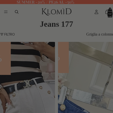
SUMMER -20% / PE26 AL -50%
Total
articol
nel
carrell
0
Jeans 177
FILTRO
Griglia a colonn
Jeans
Jeans
Shana
Alma
- 70%
%
- 70